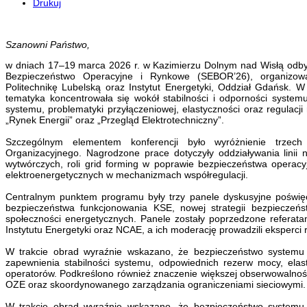
Drukuj
Szanowni Państwo,
w dniach 17–19 marca 2026 r. w Kazimierzu Dolnym nad Wisłą odby
Bezpieczeństwo Operacyjne i Rynkowe (SEBOR’26), organizowan
Politechnikę Lubelską oraz Instytut Energetyki, Oddział Gdańsk. W
tematyka koncentrowała się wokół stabilności i odporności systemu
systemu, problematyki przyłączeniowej, elastyczności oraz regulacj
„Rynek Energii” oraz „Przegląd Elektrotechniczny”.
Szczególnym elementem konferencji było wyróżnienie trzech
Organizacyjnego. Nagrodzone prace dotyczyły oddziaływania lini
wytwórczych, roli grid forming w poprawie bezpieczeństwa opera
elektroenergetycznych w mechanizmach współregulacji.
Centralnym punktem programu były trzy panele dyskusyjne poświęc
bezpieczeństwa funkcjonowania KSE, nowej strategii bezpieczeń
społeczności energetycznych. Panele zostały poprzedzone referata
Instytutu Energetyki oraz NCAE, a ich moderację prowadzili eksperci 
W trakcie obrad wyraźnie wskazano, że bezpieczeństwo systemu
zapewnienia stabilności systemu, odpowiednich rezerw mocy, elasty
operatorów. Podkreślono również znaczenie większej obserwowalności
OZE oraz skoordynowanego zarządzania ograniczeniami sieciowymi.
W trakcie obrad wyraźnie wskazano, że bezpieczeństwo systemu