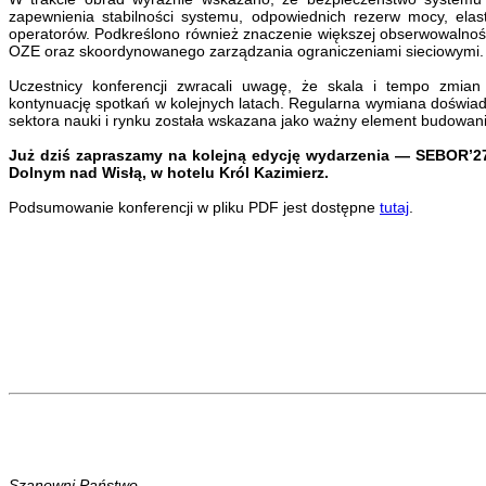
zapewnienia stabilności systemu, odpowiednich rezerw mocy, elasty
operatorów. Podkreślono również znaczenie większej obserwowalności
OZE oraz skoordynowanego zarządzania ograniczeniami sieciowymi.
Uczestnicy konferencji zwracali uwagę, że skala i tempo zmian 
kontynuację spotkań w kolejnych latach. Regularna wymiana doświadc
sektora nauki i rynku została wskazana jako ważny element budowa
Już dziś zapraszamy na kolejną edycję wydarzenia — SEBOR’27,
Dolnym nad Wisłą, w hotelu Król Kazimierz.
Podsumowanie konferencji w pliku PDF jest dostępne
tutaj
.
Szanowni Państwo,